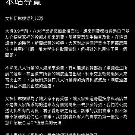
本站導覽
女神伊琳娛樂的起源
大概8.9年前，八大行業還沒如此檯面化，想來消費都得透過自己朋
友介紹店家裡的幹部才能來消費，隨著智慧型手機普及化，在這資
訊爆炸的時代，新聞媒體的報導，大家對於這個行業也不再那麼陌
生，甚至PTT版一堆大學生在揪團嘗鮮，但相對的也產生了另一個
問題。
不熟悉八大行業的人如果來消費，有可能遇到幹部為了賺錢產生所
謂的灌單，甚至還有所謂的剝皮酒店出現，利用交友軟體騙男人來
當火山孝子，讓我們這群在八大行業裡的清流也被波及，剝皮酒店
其實並不屬於正統的酒店。
女神伊琳娛樂為了讓大家不再受騙，讓大家知道舒壓按摩與酒店並
不是像大家所誤認的進來沒有個幾萬出不去那麼誇張，我們將公開
透明化所有的消費，君子愛財取之有道，該賺的我們會賺，但不該
賺不該賺的我們也不會賺，我們將會以客人的需求為第一優先，為
您介紹最合理CP值最高的玩法。